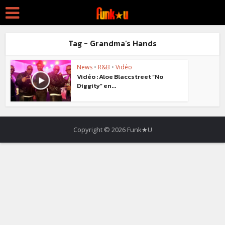
Tag - Grandma’s Hands
News
•
R&B
•
Vidéo
Vidéo : Aloe Blaccstreet “No
Diggity” en...
Copyright © 2026 Funk★U