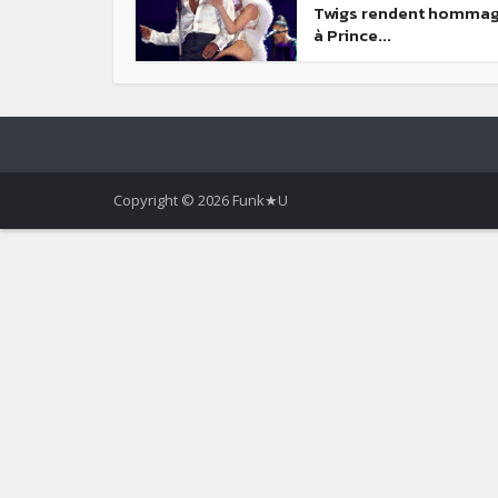
Twigs rendent homma
à Prince...
Copyright © 2026 Funk★U