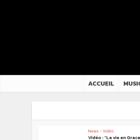
ACCUEIL
MUSI
News
Vidéo
•
Vidéo : “La vie en Grac