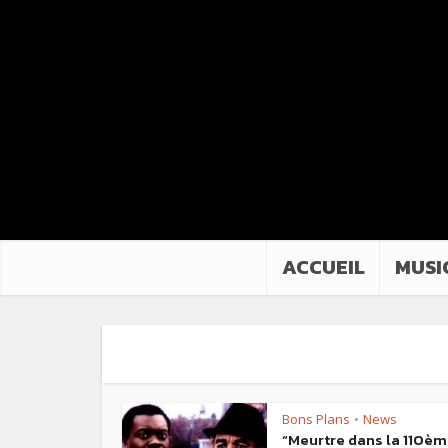
ACCUEIL
MUSI
Bons Plans
News
•
“Meurtre dans la 110è