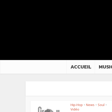
ACCUEIL
MUSI
Hip-Hop
News
Soul
•
•
•
Vidéo