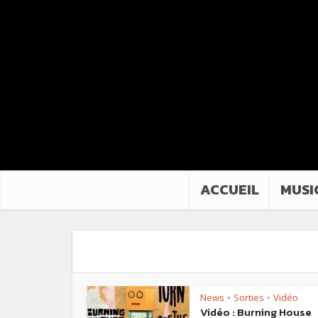
ACCUEIL
MUSI
News
Sorties
Vidéo
•
•
Vidéo : Burning House