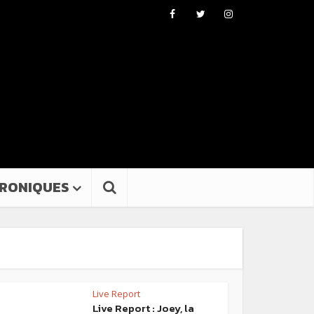
RONIQUES
Live Report
Live Report : Joey, la