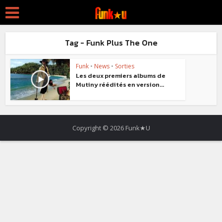
Tag - Funk Plus The One
Funk
•
News
•
Sorties
Les deux premiers albums de
Mutiny réédités en version...
Copyright © 2026 Funk★U