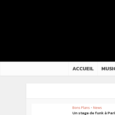
ACCUEIL
MUSI
Bons Plans
News
•
Un stage de funk à Par