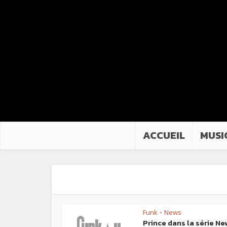
ACCUEIL
MUSI
Funk
News
•
Prince dans la série Ne