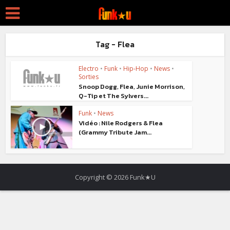
Tag - Flea
Electro
•
Funk
•
Hip-Hop
•
News
•
Sorties
Snoop Dogg, Flea, Junie Morrison,
Q-Tip et The Sylvers...
Funk
•
News
Vidéo : Nile Rodgers & Flea
(Grammy Tribute Jam...
Copyright © 2026 Funk★U