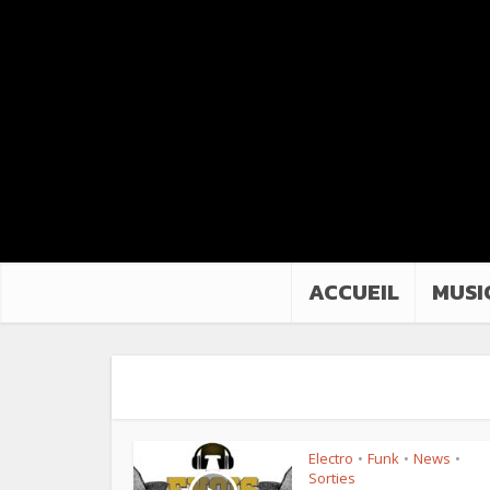
ACCUEIL
MUSI
Electro
Funk
News
•
•
•
Sorties