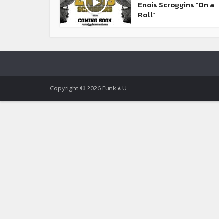
Enois Scroggins “On a
Roll”
Copyright © 2026 Funk★U