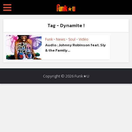
Tag - Dynamite !
Funk
•
News
•
Soul
•
Vidéo
Audio : Johnny Robinson feat. Sly
& the Family...
Copyright © 2026 Funk★U