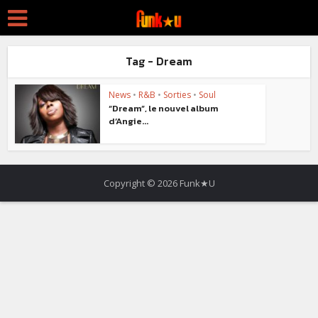
Tag - Dream
News
•
R&B
•
Sorties
•
Soul
“Dream”, le nouvel album
d’Angie...
Copyright © 2026 Funk★U