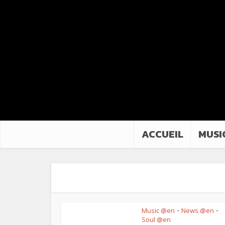
ACCUEIL
MUSI
Music @en
News @en
•
•
Soul @en