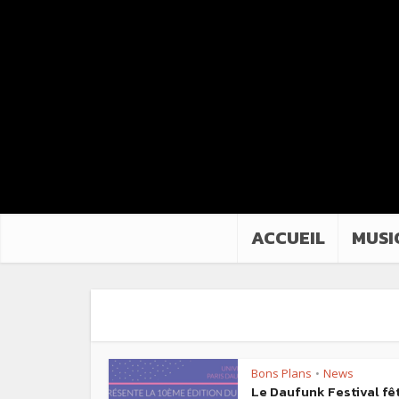
ACCUEIL
MUSI
Bons Plans
News
•
Le Daufunk Festival fê