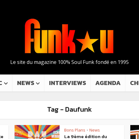
Le site du magazine 100% Soul Funk fondé en 1995
C
NEWS
INTERVIEWS
AGENDA
CH
Tag - Daufunk
Bons Plans
News
•
te
La 9ème édition du