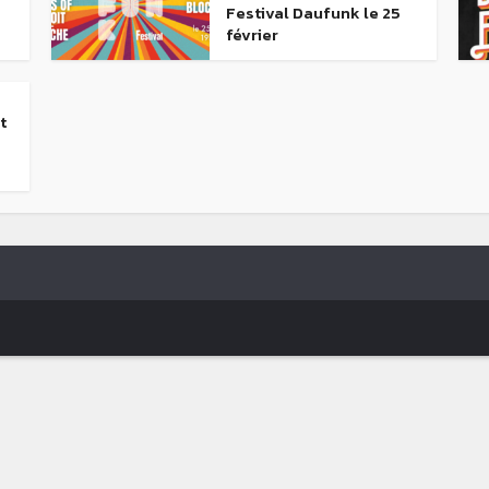
Festival Daufunk le 25
février
t