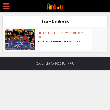
Tag - Da Break
Funk
•
Hip-Hop
•
News
•
Sorties
•
Soul
Vidéo : Da Break “Mess It Up”
Copyright © 2026 Funk★U