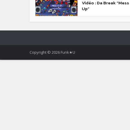
Vidéo : Da Break “Mess 
Up”
Copyright © 2026 Funk★U