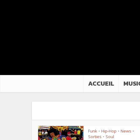
ACCUEIL
MUSI
Funk
Hip-Hop
News
•
•
•
Sorties
Soul
•