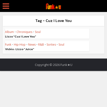
Tag - Cuz I Love You
Album
•
Chroniques
•
Soul
Lizzo “Cuz I Love You”
Funk
•
Hip-Hop
•
News
•
R&B
•
Sorties
•
Soul
Vidéo : Lizzo “Juice”
Copyright © 2026 Funk★U