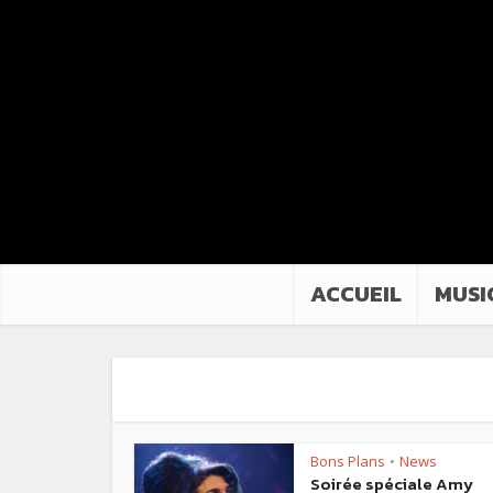
ACCUEIL
MUSI
Bons Plans
News
•
Soirée spéciale Amy