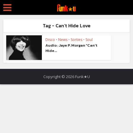
Tag - Can’t Hide Love
Disco
•
News
•
Sorties
•
Soul
Audio : Jaye P. Morgan “Can’t
Hide...
Copyright © 2026 Funk★U