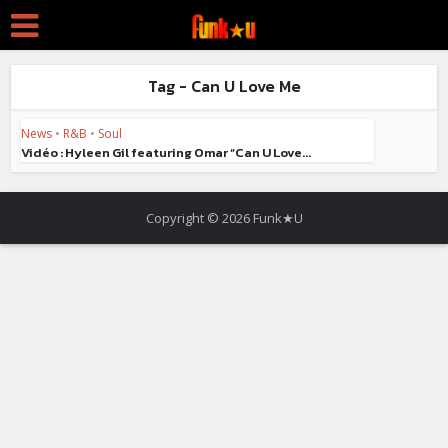
Tag - Can U Love Me
News
•
R&B
•
Soul
Vidéo : Hyleen Gil featuring Omar “Can U Love...
Copyright © 2026 Funk★U