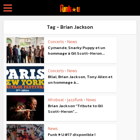
Tag - Brian Jackson
Concerts
•
News
Cymande, Snarky Puppy et un
hommage à Gil Scott-Heron...
Concerts
•
News
Bilal, Brian Jackson, Tony Allen et
un hommage à...
Afrobeat
•
Jazz/funk
•
News
Brian Jackson “Tribute to Gil
Scott-Heron”...
News
Funk★U #17 disponible !