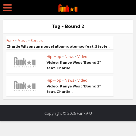
Tag - Bound 2
Funk
•
Music
•
Sorties
Charlie Wilson : un nouvel album uptempo feat. Stevie...
Hip-Hop
•
News
•
Vidéo
Vidéo : Kanye West “Bound 2”
feat. Charlie...
Hip-Hop
•
News
•
Vidéo
Vidéo : Kanye West “Bound 2”
feat. Charlie...
Copyright © 2026 Funk★U