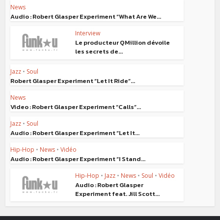
News
Audio : Robert Glasper Experiment “What Are We...
Interview
Le producteur QMillion dévoile
les secrets de...
Jazz
•
Soul
Robert Glasper Experiment “Let It Ride”...
News
Video : Robert Glasper Experiment “Calls”...
Jazz
•
Soul
Audio : Robert Glasper Experiment “Let It...
Hip-Hop
•
News
•
Vidéo
Audio : Robert Glasper Experiment “I Stand...
Hip-Hop
•
Jazz
•
News
•
Soul
•
Vidéo
Audio : Robert Glasper
Experiment feat. Jill Scott...