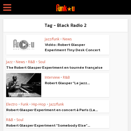
Tag - Black Radio 2
Jazz/funk
•
News
Vidéo : Robert Glasper
Experiment Tiny Desk Concert
Jazz
•
News
•
R&B
•
Soul
The Robert Glasper Experiment en tournée française
Interview
•
R&B
Robert Glasper “Le jazz...
Electro
•
Funk
•
Hip-Hop
•
Jazz/funk
Robert Glasper Experiment en concert à Paris (La...
R&B
•
Soul
Robert Glasper Experiment “Somebody Else”...