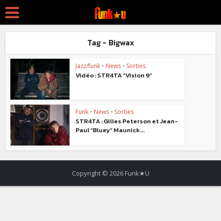
Tag - Bigwax
Jazz/funk
•
News
•
Sorties
Vidéo : STR4TA “Vision 9“
Funk
•
News
•
Sorties
STR4TA : Gilles Peterson et Jean-
Paul “Bluey” Maunick...
Copyright © 2026 Funk★U