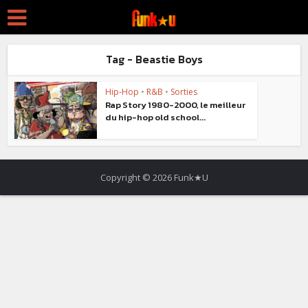
Tag - Beastie Boys
Hip-Hop
•
R&B
•
Sorties
Rap Story 1980-2000, le meilleur
du hip-hop old school...
Copyright © 2026 Funk★U