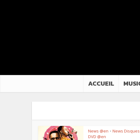
ACCUEIL
MUSI
News @en
News Disques
•
DVD @en