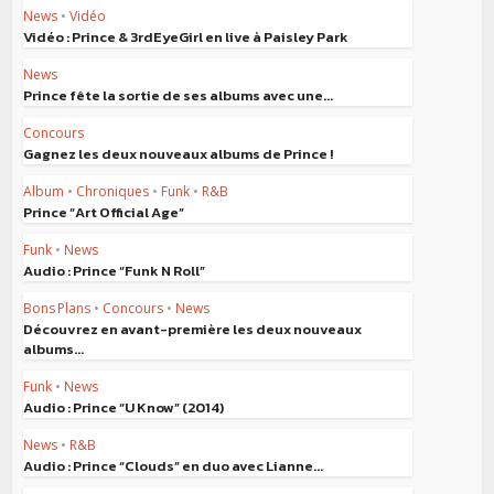
News
•
Vidéo
Vidéo : Prince & 3rdEyeGirl en live à Paisley Park
News
Prince fête la sortie de ses albums avec une...
Concours
Gagnez les deux nouveaux albums de Prince !
Album
•
Chroniques
•
Funk
•
R&B
Prince “Art Official Age”
Funk
•
News
Audio : Prince “Funk N Roll”
Bons Plans
•
Concours
•
News
Découvrez en avant-première les deux nouveaux
albums...
Funk
•
News
Audio : Prince “U Know” (2014)
News
•
R&B
Audio : Prince “Clouds” en duo avec Lianne...