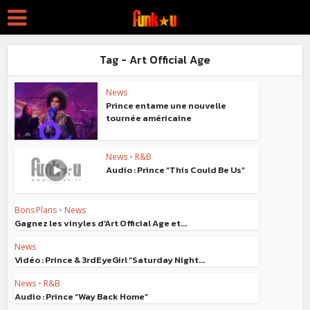
Tag - Art Official Age
News
Prince entame une nouvelle
tournée américaine
News
•
R&B
Audio : Prince “This Could Be Us”
Bons Plans
•
News
Gagnez les vinyles d’Art Official Age et...
News
Vidéo : Prince & 3rdEyeGirl “Saturday Night...
News
•
R&B
Audio : Prince “Way Back Home”