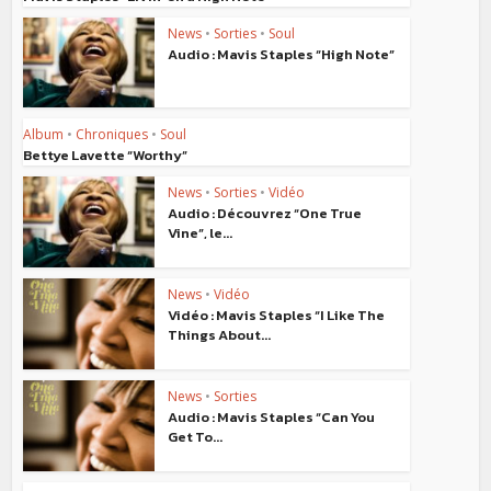
News
•
Sorties
•
Soul
Audio : Mavis Staples “High Note”
Album
•
Chroniques
•
Soul
Bettye Lavette “Worthy”
News
•
Sorties
•
Vidéo
Audio : Découvrez “One True
Vine”, le...
News
•
Vidéo
Vidéo : Mavis Staples “I Like The
Things About...
News
•
Sorties
Audio : Mavis Staples “Can You
Get To...