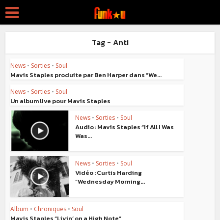
Tag - Anti
News
•
Sorties
•
Soul
Mavis Staples produite par Ben Harper dans “We...
News
•
Sorties
•
Soul
Un album live pour Mavis Staples
News
•
Sorties
•
Soul
Audio : Mavis Staples “If All I Was
Was...
News
•
Sorties
•
Soul
Vidéo : Curtis Harding
“Wednesday Morning...
Album
•
Chroniques
•
Soul
Mavis Staples “Livin’ on a High Note”