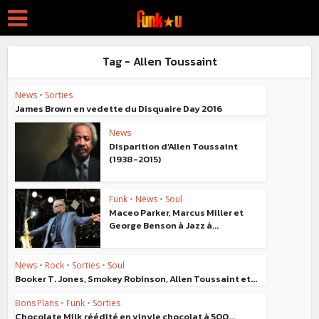
Tag - Allen Toussaint
News
•
Sorties
James Brown en vedette du Disquaire Day 2016
News
Disparition d’Allen Toussaint
(1938-2015)
Funk
•
News
•
Soul
Maceo Parker, Marcus Miller et
George Benson à Jazz à...
News
•
Rock
•
Sorties
•
Soul
Booker T. Jones, Smokey Robinson, Allen Toussaint et...
Bons Plans
•
Funk
•
Sorties
Chocolate Milk réédité en vinyle chocolat à 500...