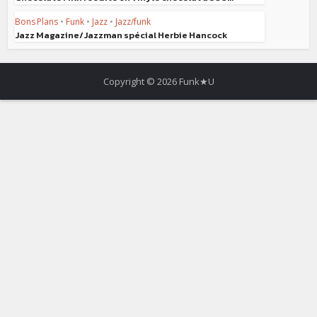
Bons Plans
•
Funk
•
Jazz
•
Jazz/funk
Jazz Magazine/Jazzman spécial Herbie Hancock
Copyright © 2026 Funk★U