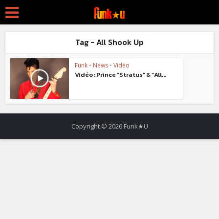
Tag - All Shook Up
Funk
•
News
•
Vidéo
Vidéo : Prince “Stratus” & “All...
Copyright © 2026 Funk★U