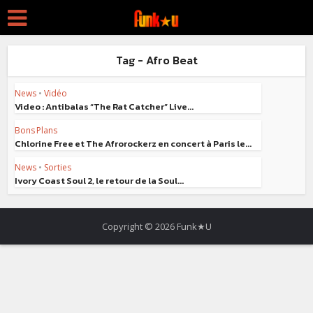
Tag - Afro Beat
News
•
Vidéo
Video : Antibalas “The Rat Catcher” Live...
Bons Plans
Chlorine Free et The Afrorockerz en concert à Paris le...
News
•
Sorties
Ivory Coast Soul 2, le retour de la Soul...
Copyright © 2026 Funk★U