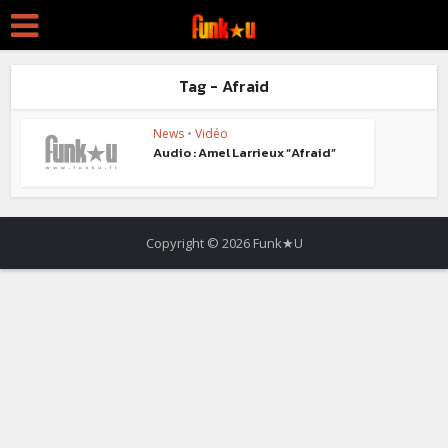
Tag - Afraid
News
•
Vidéo
Audio : Amel Larrieux “Afraid”
Copyright © 2026 Funk★U