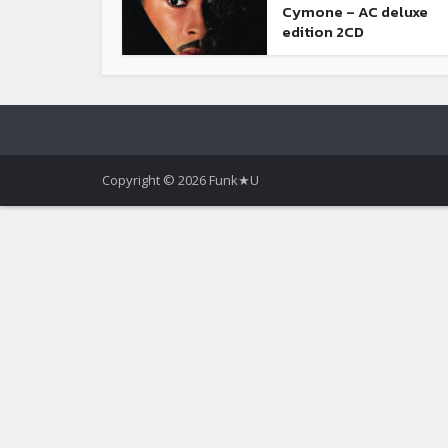
Cymone – AC deluxe
edition 2CD
Copyright © 2026 Funk★U