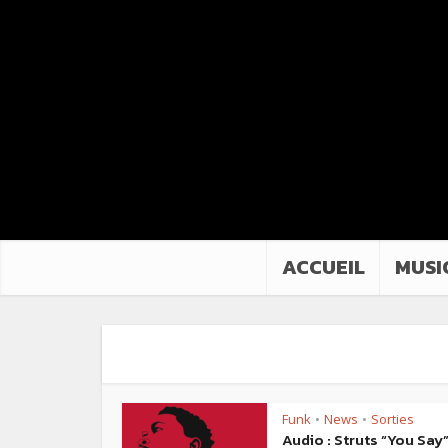
ACCUEIL
MUSI
Funk
News
Sorties
•
•
Audio : Struts “You Say