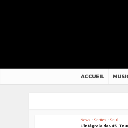
ACCUEIL
MUSI
News
Sorties
Soul
•
•
L’intégrale des 45-Tou