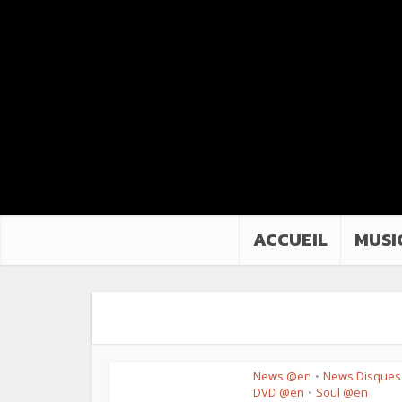
ACCUEIL
MUSI
News @en
News Disques
•
DVD @en
Soul @en
•