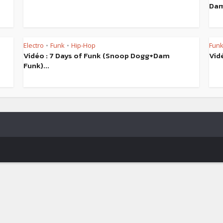
Dam
Electro
Funk
Hip-Hop
Fun
•
•
Vidéo : 7 Days of Funk (Snoop Dogg+Dam
Vid
Funk)...