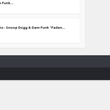
 Funk...
k
éo : Snoop Dogg & Dam Funk “Faden...