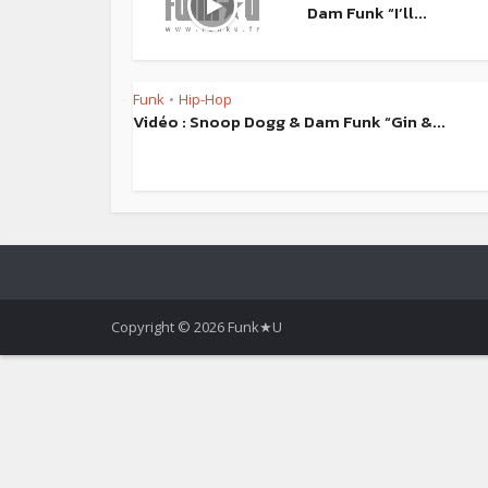
Dam Funk “I’ll...
Funk
Hip-Hop
•
Vidéo : Snoop Dogg & Dam Funk “Gin &...
Copyright © 2026 Funk★U