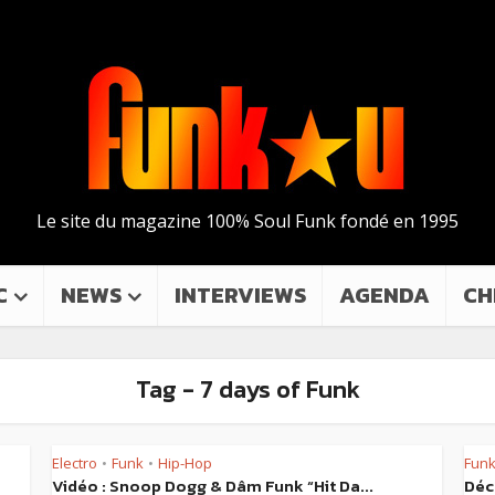
Le site du magazine 100% Soul Funk fondé en 1995
C
NEWS
INTERVIEWS
AGENDA
CH
Tag - 7 days of Funk
Electro
Funk
Hip-Hop
Fun
•
•
Vidéo : Snoop Dogg & Dâm Funk “Hit Da...
Déc