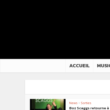
ACCUEIL
MUSI
News
Sorties
•
Boz Scaggs retourne à