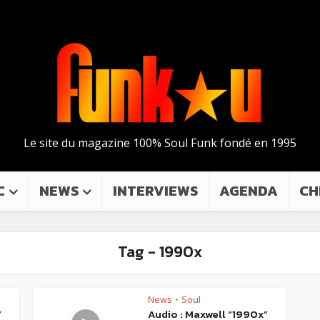
Le site du magazine 100% Soul Funk fondé en 1995
C
NEWS
INTERVIEWS
AGENDA
CH
Tag - 1990x
News
Soul
•
”
Audio : Maxwell “1990x”