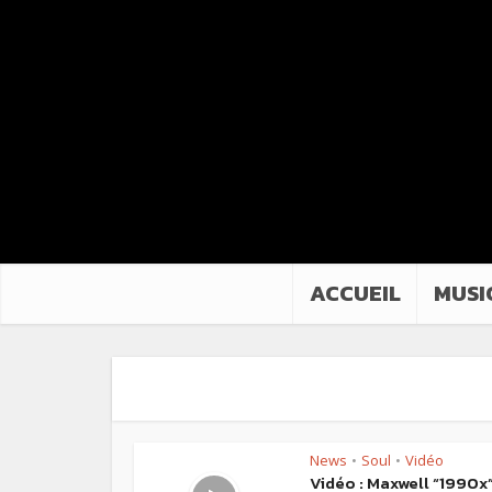
ACCUEIL
MUSI
News
Soul
Vidéo
•
•
Vidéo : Maxwell “1990x