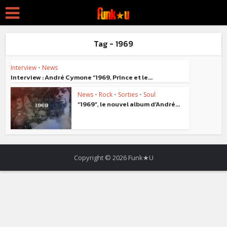
Tag - 1969
Interview
•
News
Interview : André Cymone “1969, Prince et le...
News
•
Rock
•
Sorties
•
Soul
“1969”, le nouvel album d’André...
Copyright © 2026 Funk★U