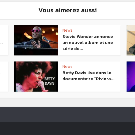
Vous aimerez aussi
News
Stevie Wonder annonce
..
un nouvel album et une
série de...
News
t
Betty Davis live dans le
documentaire “Riviera...