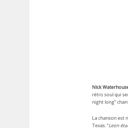
Nick Waterhous
rétro soul qui s
night long” chant
La chanson est n
Texas. “
Leon étai