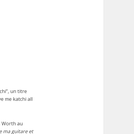
hi”, un titre
e me katchi all
h Worth au
e ma guitare et