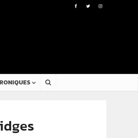
RONIQUES
idges