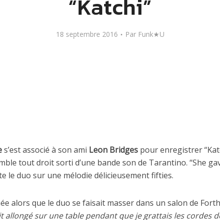
“Katchi”
18 septembre 2016
Par
Funk★U
e
s’est associé à son ami
Leon Bridges
pour enregistrer “Katc
emble tout droit sorti d’une bande son de Tarantino. “She gav
e le duo sur une mélodie délicieusement fifties.
ée alors que le duo se faisait masser dans un salon de Fort
t allongé sur une table pendant que je grattais les cordes d