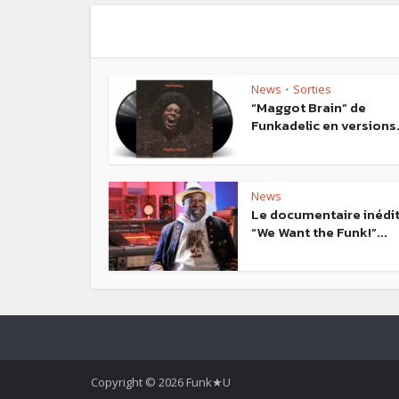
News
Sorties
•
“Maggot Brain” de
Funkadelic en versions.
News
Le documentaire inédi
“We Want the Funk!”...
Copyright © 2026 Funk★U