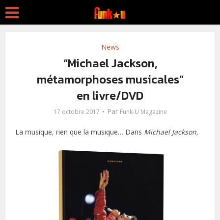
News
“Michael Jackson,
métamorphoses musicales”
en livre/DVD
Par
17 octobre 2017
Funk-U Magazine
La musique, rien que la musique… Dans
Mich
ael Jackson,