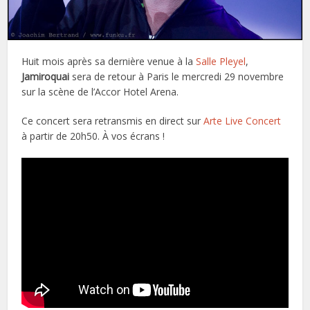
Huit mois après sa dernière venue à la
Salle Pleyel
,
Jamiroquai
sera de retour à Paris le mercredi 29 novembre
sur la scène de l’Accor Hotel Arena.
Ce concert sera retransmis en direct sur
Arte Live Concert
à partir de 20h50. À vos écrans !