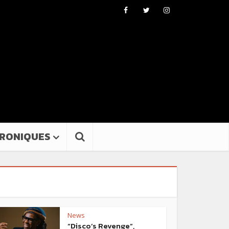
RONIQUES
News
“Disco’s Revenge”,