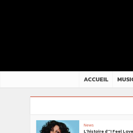
ACCUEIL
MUSI
News
L’histoire d'”I Feel Lov