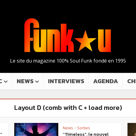
Le site du magazine 100% Soul Funk fondé en 1995
C
NEWS
INTERVIEWS
AGENDA
CH
Layout D (comb with C + load more)
News
Sorties
•
e”
“Timeless”, le nouvel