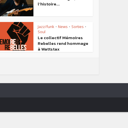
l’histoire...
Jazz/funk
News
Sorties
•
•
•
Soul
Le collectif Mémoires
Rebelles rend hommage
à Wattstax