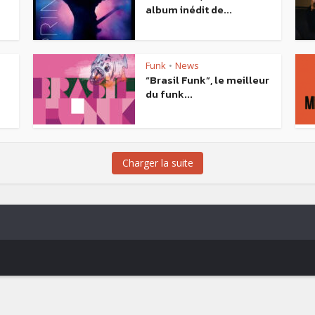
album inédit de...
Funk
News
•
“Brasil Funk”, le meilleur
du funk...
Charger la suite