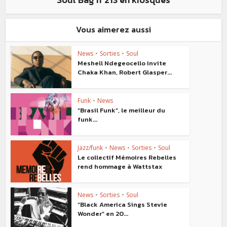
Vous aimerez aussi
News
•
Sorties
•
Soul
Meshell Ndegeocello invite
Chaka Khan, Robert Glasper...
Funk
•
News
“Brasil Funk”, le meilleur du
funk...
Jazz/funk
•
News
•
Sorties
•
Soul
Le collectif Mémoires Rebelles
rend hommage à Wattstax
News
•
Sorties
•
Soul
“Black America Sings Stevie
Wonder” en 20...