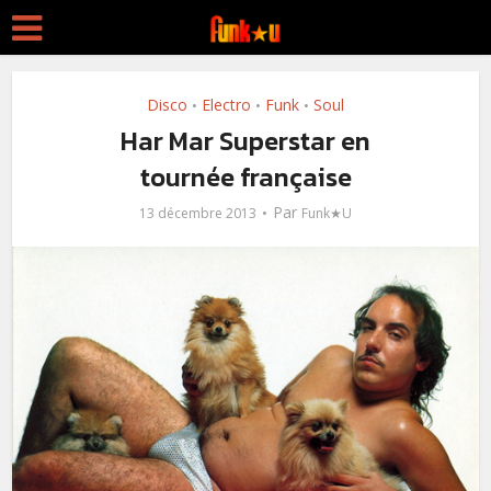
Disco
Electro
Funk
Soul
•
•
•
Har Mar Superstar en
tournée française
Par
13 décembre 2013
Funk★U