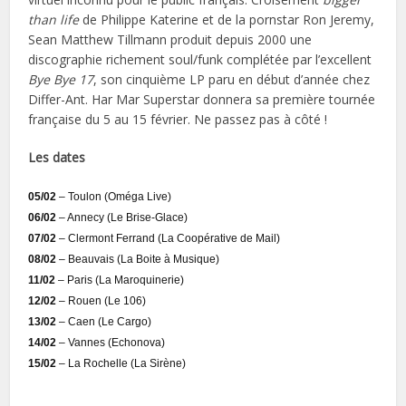
than life
de Philippe Katerine et de la pornstar Ron Jeremy,
Sean Matthew Tillmann produit depuis 2000 une
discographie richement soul/funk complétée par l’excellent
Bye Bye 17
, son cinquième LP paru en début d’année chez
Differ-Ant. Har Mar Superstar donnera sa première tournée
française du 5 au 15 février. Ne passez pas à côté !
Les dates
05/02
– Toulon (Oméga Live)
06/02
– Annecy (Le Brise-Glace)
07/02
– Clermont Ferrand (La Coopérative de Mail)
08/02
– Beauvais (La Boite à Musique)
11/02
– Paris (La Maroquinerie)
12/02
– Rouen (Le 106)
13/02
– Caen (Le Cargo)
14/02
– Vannes (Echonova)
15/02
– La Rochelle (La Sirène)