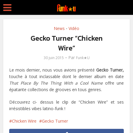
News
Vidéo
•
Gecko Turner “Chicken
Wire”
Par
30 juin 2015
Funk★U
Le mois dernier, nous vous avions présenté
Gecko Turner,
touche à tout inclassable dont le dernier album en date
That Place
By The Thing With a Cool Name
offre une
épatante collections de grooves en tous genres.
Découvrez ci- dessus le clip de “Chicken Wire” et ses
irrésistibles vibes latino-funk !
Chicken Wire
Gecko Turner