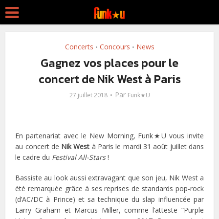
Concerts
Concours
News
•
•
Gagnez vos places pour le
concert de Nik West à Paris
Par
27 juillet 2018
Funk★U
En partenariat avec le New Morning, Funk★U vous invite
au concert de
Nik West
à Paris le mardi 31 août juillet dans
le cadre du
Festival All-Stars
!
Bassiste au look aussi extravagant que son jeu, Nik West a
été remarquée grâce à ses reprises de standards pop-rock
(d’AC/DC à Prince) et sa technique du slap influencée par
Larry Graham et Marcus Miller, comme l’atteste “Purple