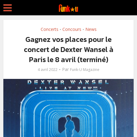
Concerts
Concours
News
•
•
Gagnez vos places pour le
concert de Dexter Wansel à
Paris le 8 avril (terminé)
Par
4 avril 2022
Funk-U Magazine