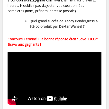
à concoursfunku@gmail.com avant le
mercredi 6 avril 20
heures
. N’oubliez pas d’ajouter vos coordonnées
complètes (nom, prénom, adresse postale) !
Quel grand succès de Teddy Pendergrass a
été co-produit par Dexter Wansel ?
Concours Terminé ! La bonne réponse était “Love T.K.O.“.
Bravo aux gagnants !