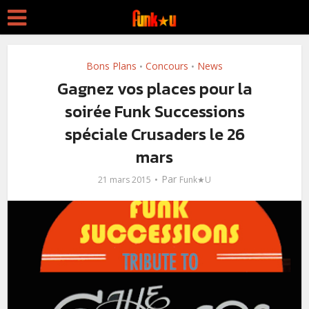
Bons Plans
Concours
News
•
•
Gagnez vos places pour la
soirée Funk Successions
spéciale Crusaders le 26
mars
Par
21 mars 2015
Funk★U