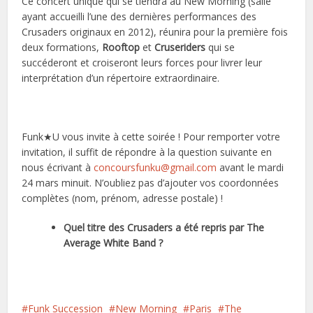
Ce concert unique qui se tiendra au New Morning (salle
ayant accueilli l’une des dernières performances des
Crusaders originaux en 2012), réunira pour la première fois
deux formations,
Rooftop
et
Cruseriders
qui se
succéderont et croiseront leurs forces pour livrer leur
interprétation d’un répertoire extraordinaire.
Funk★U vous invite à cette soirée ! Pour remporter votre
invitation, il suffit de répondre à la question suivante en
nous écrivant à
concoursfunku@gmail.com
avant le mardi
24 mars minuit. N’oubliez pas d’ajouter vos coordonnées
complètes (nom, prénom, adresse postale) !
Quel titre des Crusaders a été repris par The
Average White Band ?
Funk Succession
New Morning
Paris
The